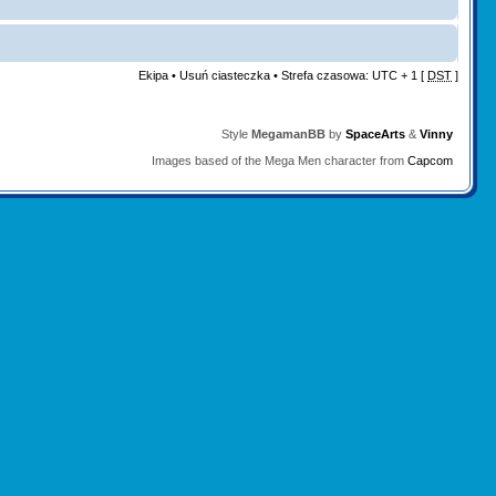
Ekipa
•
Usuń ciasteczka
• Strefa czasowa: UTC + 1 [
DST
]
Style
MegamanBB
by
SpaceArts
&
Vinny
Images based of the Mega Men character from
Capcom