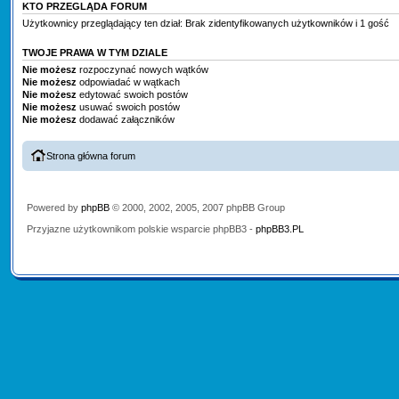
KTO PRZEGLĄDA FORUM
Użytkownicy przeglądający ten dział: Brak zidentyfikowanych użytkowników i 1 gość
TWOJE PRAWA W TYM DZIALE
Nie możesz
rozpoczynać nowych wątków
Nie możesz
odpowiadać w wątkach
Nie możesz
edytować swoich postów
Nie możesz
usuwać swoich postów
Nie możesz
dodawać załączników
Strona główna forum
Powered by
phpBB
© 2000, 2002, 2005, 2007 phpBB Group
Przyjazne użytkownikom polskie wsparcie phpBB3 -
phpBB3.PL