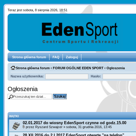
Teraz jest sobota, 8 sierpnia 2026, 18:51
Strona główna forum
FAQ
Zaloguj
Strona główna forum
‹
FORUM OGÓLNE EDEN SPORT
‹
Ogłoszenia
Nazwa użytkownika:
Hasło:
Ogłoszenia
WĄTKI
02.01.2017 do wiosny EdenSport czynne od godz.15.00
przez
Ryszard Szwajcer
» sobota, 31 grudnia 2016, 13:45
28 XII 2016 do 2 I 2017 EdenSport otwarte "na telefon"