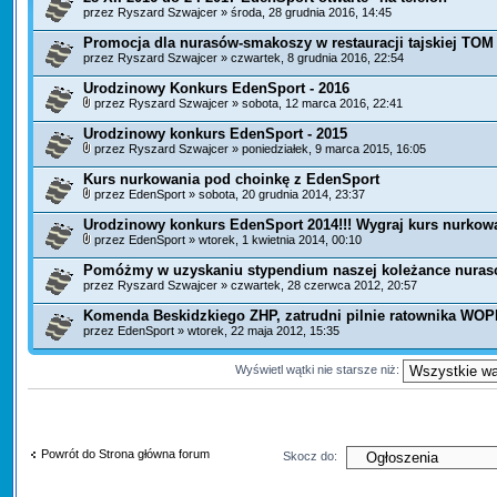
przez
Ryszard Szwajcer
» środa, 28 grudnia 2016, 14:45
Promocja dla nurasów-smakoszy w restauracji tajskiej TO
przez
Ryszard Szwajcer
» czwartek, 8 grudnia 2016, 22:54
Urodzinowy Konkurs EdenSport - 2016
przez
Ryszard Szwajcer
» sobota, 12 marca 2016, 22:41
Urodzinowy konkurs EdenSport - 2015
przez
Ryszard Szwajcer
» poniedziałek, 9 marca 2015, 16:05
Kurs nurkowania pod choinkę z EdenSport
przez
EdenSport
» sobota, 20 grudnia 2014, 23:37
Urodzinowy konkurs EdenSport 2014!!! Wygraj kurs nurkow
przez
EdenSport
» wtorek, 1 kwietnia 2014, 00:10
Pomóżmy w uzyskaniu stypendium naszej koleżance nuras
przez
Ryszard Szwajcer
» czwartek, 28 czerwca 2012, 20:57
Komenda Beskidzkiego ZHP, zatrudni pilnie ratownika WOP
przez
EdenSport
» wtorek, 22 maja 2012, 15:35
Wyświetl wątki nie starsze niż:
Powrót do Strona główna forum
Skocz do: